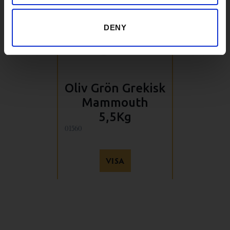
DENY
Oliv Grön Grekisk
Mammouth
5,5Kg
01560
VISA