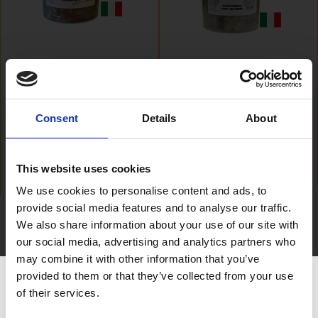
Oliv Grön
Oliv Grön Bella di
Cerignola
Cerignola 4,5Kg
Chilimarinad 4Kg
00636
Consent
Details
About
00580
VISA
VISA
This website uses cookies
We use cookies to personalise content and ads, to
provide social media features and to analyse our traffic.
We also share information about your use of our site with
our social media, advertising and analytics partners who
may combine it with other information that you’ve
provided to them or that they’ve collected from your use
Är du över 20 år?
of their services.