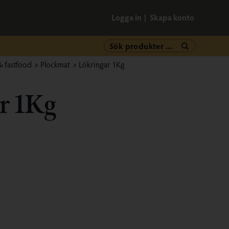
Logga in
Skapa konto
& fastfood
/
Plockmat
/
Lökringar 1Kg
ar 1Kg