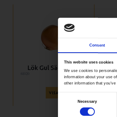
Consent
This website uses cookies
Lök Gul Säck 10Kg
Mozz
We use cookies to personalis
61020
35450
information about your use of
other information that you’ve
D
VISA
Consent
Necessary
Selection