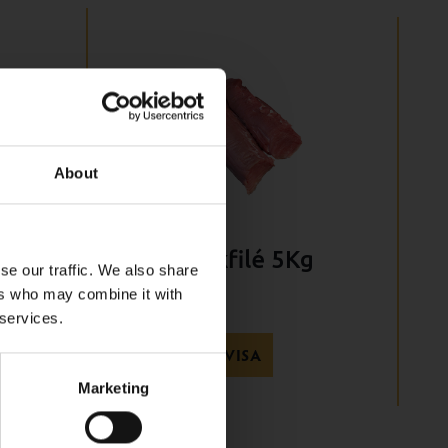
About
rnad
Fläskfilé 5Kg
se our traffic. We also share
35500
ers who may combine it with
 services.
ka
VISA
Marketing