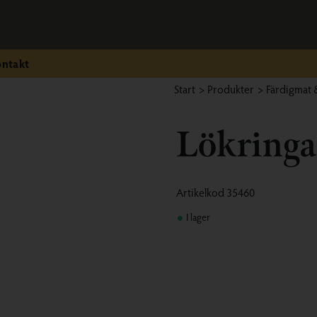
ntakt
Start
/
Produkter
/
Färdigmat 
Lökring
Artikelkod
35460
I lager