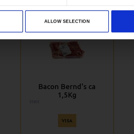
ALLOW SELECTION
Bacon Bernd's ca
1,5Kg
35401
VISA