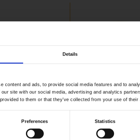
Details
Är du över 20 år?
Oliv Svart Urkä
arella Sticks 1Kg
e content and ads, to provide social media features and to analy
3Kg
 our site with our social media, advertising and analytics partn
01520
 provided to them or that they’ve collected from your use of their
enna webbsida innehåller information om alkoholhaltiga drycker. För att besö
webbplatsen behöver du vara 20 år eller äldre.
VISA
VISA
Preferences
Statistics
JAG ÄR UNDER 20
JAG ÄR 20 ÅR ELLER ÄLDRE