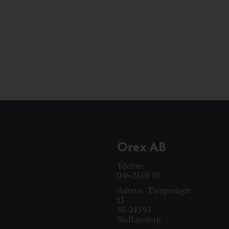
Orex AB
Telefon:
046-25 01 50
Adress:
Tirupsvägen
13
SE-245 93
Staffanstorp